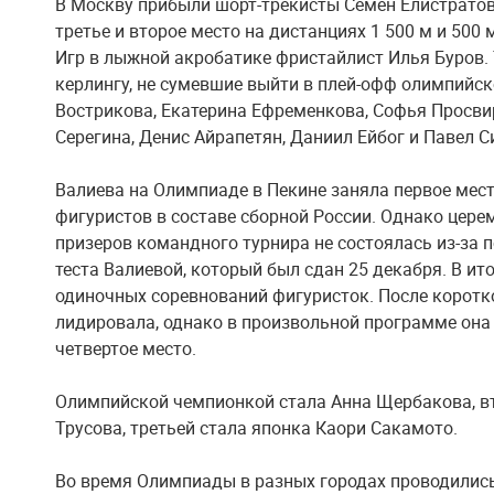
В Москву прибыли шорт-трекисты Семен Елистратов
третье и второе место на дистанциях 1 500 м и 500
Игр в лыжной акробатике фристайлист Илья Буров.
керлингу, не сумевшие выйти в плей-офф олимпийск
Вострикова, Екатерина Ефременкова, Софья Просвир
Серегина, Денис Айрапетян, Даниил Ейбог и Павел С
Валиева на Олимпиаде в Пекине заняла первое мес
фигуристов в составе сборной России. Однако цере
призеров командного турнира не состоялась из-за 
теста Валиевой, который был сдан 25 декабря. В и
одиночных соревнований фигуристок. После коротк
лидировала, однако в произвольной программе она 
четвертое место.
Олимпийской чемпионкой стала Анна Щербакова, в
Трусова, третьей стала японка Каори Сакамото.
Во время Олимпиады в разных городах проводились