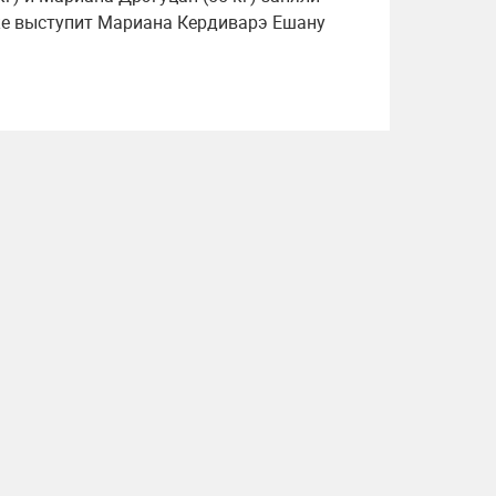
тке выступит Мариана Кердиварэ Ешану