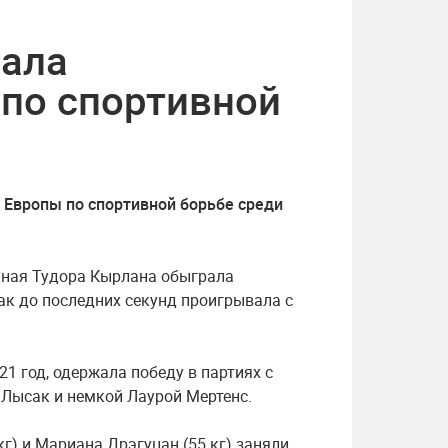
тала
по спортивной
 Европы по спортивной борьбе среди
ечная Тудора Кырлана обыграла
как до последних секунд проигрывала с
21 год, одержала победу в партиях с
 Лысак и немкой Лаурой Мертенс.
г) и Мариана Дрэгуцан (55 кг) заняли