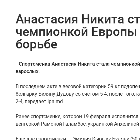
Анастасия Никита с
чемпионкой Европы 
борьбе
Спортсменка Анастасия Никита стала чемпионкой
взрослых.
В последнем акте в весовой категории 59 кг подоп
болгарку Биляну Дудову со счетом 5-4, после того, 
2-4, передает ipn.md
Ранее спортсменке, которой 19 февраля исполнится 
венгеркой Рамоной Галамбос, украинкой Анхелиной
Еще две спортсменки — Эмилия Кырыку Будяну (50 к