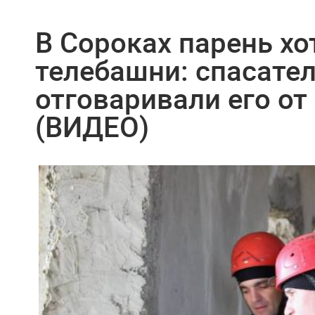
В Сороках парень хо
телебашни: спасате
отговаривали его от
(ВИДЕО)