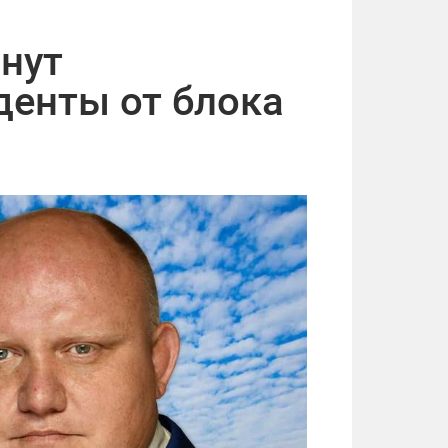
нут
денты от блока