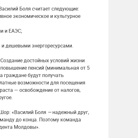
Василий Боля считает следующие:
ивное экономическое и культурное
и и ЕАЭС;
 и дешевыми энергоресурсами.
 Создание достойных условий жизни
 повышение пенсий (минимальная от 5
а граждане будут получать
платные возможности для посещения
зраста — освобождение от налогов,
ругое.
Шор: «Василий Боля
—
надежный друг,
оманду до конца. Поэтому команда
идента Молдовы».