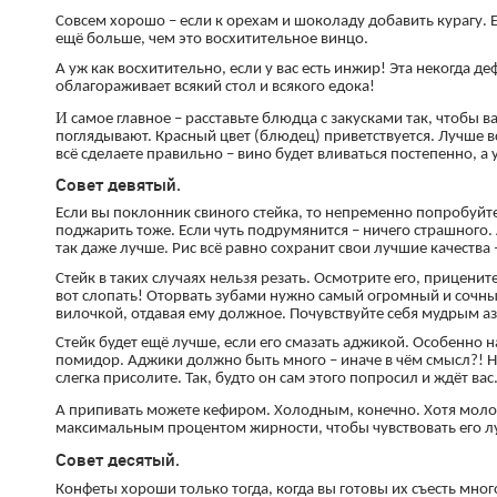
Совсем хорошо – если к орехам и шоколаду добавить курагу. 
ещё больше, чем это восхитительное винцо.
А уж как восхитительно, если у вас есть инжир! Эта некогда де
облагораживает всякий стол и всякого едока!
И
самое главное – расставьте блюдца с закусками так, чтобы в
поглядывают. Красный цвет (блюдец) приветствуется. Лучше вс
всё сделаете правильно – вино будет вливаться постепенно, а 
Совет девятый.
Если вы поклонник свиного стейка, то непременно попробуйте
поджарить тоже. Если чуть подрумянится – ничего страшного.
так даже лучше. Рис всё равно сохранит свои лучшие качества 
Стейк в таких случаях нельзя резать. Осмотрите его, прицените
вот слопать! Оторвать зубами нужно самый огромный и сочный
вилочкой, отдавая ему должное. Почувствуйте себя мудрым аз
Стейк будет ещё лучше, если его смазать аджикой. Особенно на
помидор. Аджики должно быть много – иначе в чём смысл?! Но
слегка присолите. Так, будто он сам этого попросил и ждёт вас
А припивать можете кефиром. Холодным, конечно. Хотя молок
максимальным процентом жирности, чтобы чувствовать его л
Совет десятый.
Конфеты хороши только тогда, когда вы готовы их съесть мног