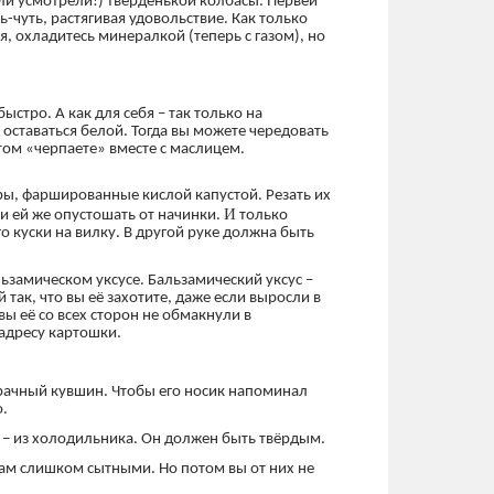
ли усмотрели!) твёрденькой колбасы. Первей
ть-чуть, растягивая удовольствие. Как только
, охладитесь минералкой (теперь с газом), но
ыстро. А как для себя – так только на
оставаться белой. Тогда вы можете чередовать
том «черпаете» вместе с маслицем.
ы, фаршированные кислой капустой. Резать их
И
и ей же опустошать от начинки.
только
 куски на вилку. В другой руке должна быть
ьзамическом уксусе. Бальзамический уксус –
так, что вы её захотите, даже если выросли в
вы её со всех сторон не обмакнули в
 адресу картошки.
рачный кувшин. Чтобы его носик напоминал
о.
о – из холодильника. Он должен быть твёрдым.
 вам слишком сытными. Но потом вы от них не