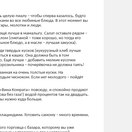
 целую пиалу – чтобы сперва казалось, будто
уками во все любимые блюда. В этот момент вы
итары, молотки и люди.
щё лучше в мамалыгу. Салат оставьте рядом –
лом (сметаной – тоже хорошо, но тогда его
льное блюдо, а в масле – лучшая закуска).
де твёрдых кусков (кукурузный хлеб лучше
ться в кашку. Она должна быть в том
о. Ещё лучше – добавить мелкие кусочки
орозильника – почерёвочка не должна таять!
анная на очень толстые куски. На
одым чесноком. Если нет молодого – пойдёт
ны «Вина Комрата» повсюду, и спокойно продают
ва без газа!) водой процентов так на двадцать.
зы нужно куда больше.
плациндами. Готовить самому – много времени,
ого торговца с базара, которому вы уже