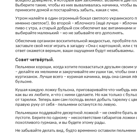
всецело доверяете, и который вам запомнил. Возьмите две пл
Выберите такие, чтобы из них вываливалась начинка, чтобы вы
принесите домой и постарайтесь забыть, какая с чем.
Утром налейте в один огромный бокал светлого украинского п
именно светлое!). Во второй – яблочного (ещё лучше – яблочн
пиво с утра, а старый добрый сок обеспечит вас витаминами и 
выбирайте маленький – но не забывайте его дополнять.
Обеспечив организм восхитительной жидкостью, пробуйте пла
заставьте свой мозг играть в загадку «Она с картошкой, или с 
ответ окажется верным, ваши ощущения будут незабываемы.
Совет четвёртый.
Пельмени хороши, когда хотите похвастаться друзьям своим ум
– делайте их мелкими и закручивайте им ушки так, чтобы он
куртизанок. Лучше всего – куриная начинка, ведь она самая лё
бульоне.
Кушая каждую ложку бульона, приговаривайте что-нибудь не
как вы их любите, и что с ними сделаете. Но как только с бу
от тарелки. Теперь вам сам господь велел добыть тарелку с цв
правую руку от себя - пельмени останутся по левую.
Пельмешки поддевайте десертной ложкой – не смейте брать вил
пустоте. Берите по одному – несоответствие габаритов ложки
похотливого гурмана, и вы будете этому рады.
Не забывайте делать вид, будто временно оставили пельмени 