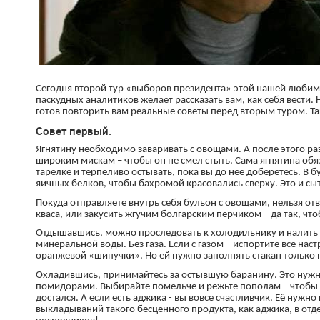
Сегодня второй тур «выборов президента» этой нашей люби
паскудных аналитиков желает рассказать вам, как себя вести
готов повторить вам реальные советы перед вторым туром. Та
Совет первый.
Ягнятину необходимо заваривать с овощами. А после этого ра
широким мискам – чтобы он не смел стыть. Сама ягнятина обя
тарелке и терпеливо остывать, пока вы до неё доберётесь. В
яичных белков, чтобы бахромой красовались сверху. Это и сыт
Покуда отправляете внутрь себя бульон с овощами, нельзя отв
кваса, или закусить жгучим болгарским перчиком – да так, чт
Отдышавшись, можно проследовать к холодильнику и налить 
минеральной воды. Без газа. Если с газом – испортите всё нас
оранжевой «шипучки». Но ей нужно заполнять стакан только 
Охладившись, принимайтесь за остывшую баранину. Это нужн
помидорами. Выбирайте помельче и режьте пополам – чтобы 
достался. А если есть аджика - вы вовсе счастливчик. Её нужн
выкладываний такого бесценного продукта, как аджика, в от