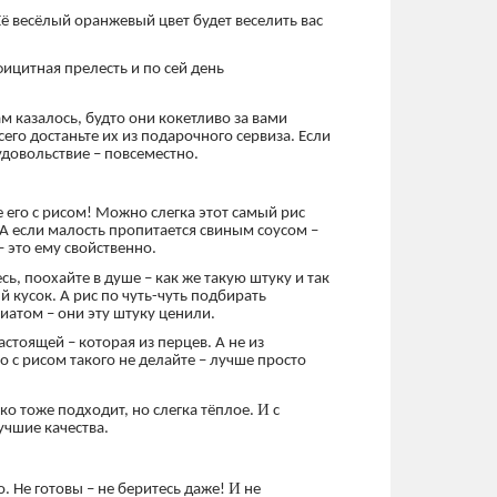
Её весёлый оранжевый цвет будет веселить вас
фицитная прелесть и по сей день
ам казалось, будто они кокетливо за вами
его достаньте их из подарочного сервиза. Если
удовольствие – повсеместно.
 его с рисом! Можно слегка этот самый рис
 А если малость пропитается свиным соусом –
– это ему свойственно.
сь, поохайте в душе – как же такую штуку и так
 кусок. А рис по чуть-чуть подбирать
иатом – они эту штуку ценили.
стоящей – которая из перцев. А не из
 с рисом такого не делайте – лучше просто
.
И
о тоже подходит, но слегка тёплое.
с
учшие качества.
И
о. Не готовы – не беритесь даже!
не