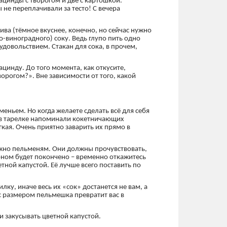
ацинды с творогом и две с картошкой.
 не переплачивали за тесто! С вечера
ива (тёмное вкуснее, конечно, но сейчас нужно
о-виноградного) соку. Ведь глупо пить одно
удовольствием. Стакан для сока, в прочем,
цинду. До того момента, как откусите,
творогом?». Вне зависимости от того, какой
еньем. Но когда желаете сделать всё для себя
и в тарелке напоминали кокетничающих
гкая. Очень приятно заварить их прямо в
жно пельменям. Они должны прочувствовать,
льоном будет покончено – временно откажитесь
етной капустой. Её лучше всего поставить по
ку, иначе весь их «сок» достанется не вам, а
 с размером пельмешка превратит вас в
и закусывать цветной капустой.