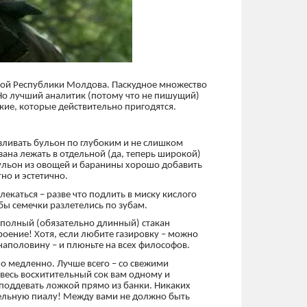
мой Республики Молдова. Паскудное множество
. Но лучший аналитик (потому что не пишущий)
кие, которые действительно пригодятся.
зливать бульон по глубоким и не слишком
зана лежать в отдельной (да, теперь широкой)
 бульон из овощей и баранины хорошо добавить
но и эстетично.
лекаться – разве что подлить в миску кислого
обы семечки разлетелись по зубам.
полный (обязательно длинный) стакан
троение! Хотя, если любите газировку – можно
наполовину – и плюньте на всех философов.
о медленно. Лучше всего – со свежими
весь восхитительный сок вам одному и
о поддевать ложкой прямо из банки. Никаких
дельную пиалу! Между вами не должно быть