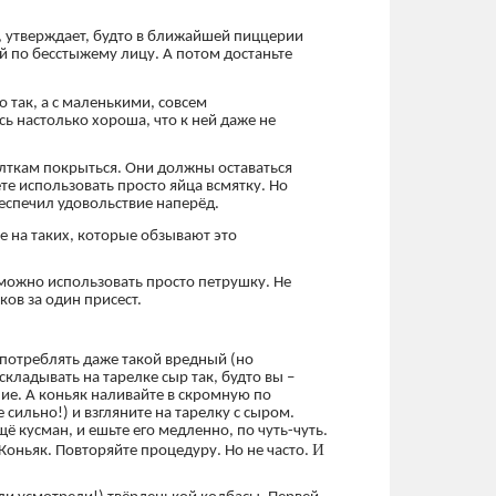
а, утверждает, будто в ближайшей пиццерии
ой по бесстыжему лицу. А потом достаньте
о так, а с маленькими, совсем
ь настолько хороша, что к ней даже не
желткам покрыться. Они должны оставаться
е использовать просто яйца всмятку. Но
еспечил удовольствие наперёд.
е на таких, которые обзывают это
 можно использовать просто петрушку. Не
ков за один присест.
употреблять даже такой вредный (но
складывать на тарелке сыр так, будто вы –
ние. А коньяк наливайте в скромную по
 сильно!) и взгляните на тарелку с сыром.
ё кусман, и ешьте его медленно, по чуть-чуть.
И
 Коньяк. Повторяйте процедуру. Но не часто.