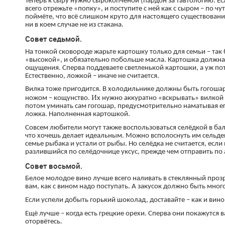
Теперь к сыру нужно сырокопчёной (пардон за тавтологию. Ес
всего отрежьте «попку», и поступите с ней как с сыром – по чу
поймёте, что всё слишком круто для настоящего существования
ни в коем случае не из стакана.
Совет седьмой.
На тонкой сковороде жарьте картошку только для семьи – так б
«высокой», и обязательно побольше масла. Картошка должна 
ощущения. Сперва поддеваете светленькой картошки, а уж по
Естественно, ложкой – иначе не считается.
Вилка тоже пригодится. В холодильнике должны быть гогошар
И
ножом – кощунство.
х нужно аккуратно «вскрывать» вилкой 
потом уминать сам гогошар, предусмотрительно наматывая его
ложка. Наполненная картошкой.
Совсем любители могут также воспользоваться селёдкой в бал
что хочешь делает идеальным. Можно всполоснуть им сельдей 
семье рыбака и устали от рыбы. Но селёдка не считается, если 
разлившийся по селёдочнице уксус, прежде чем отправить по
Совет восьмой.
Белое молодое вино лучше всего наливать в стеклянный проз
вам, как с вином надо поступать. А закусок должно быть мног
Если успели добыть горький шоколад, доставайте – как и вин
Ещё лучше – когда есть грецкие орехи. Сперва они покажутся
оторвётесь.