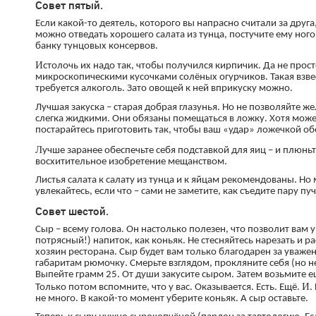
Совет пятый.
Если какой-то деятель, которого вы напрасно считали за друг
можно отведать хорошего салата из тунца, постучите ему ног
банку тунцовых консервов.
И
столочь их надо так, чтобы получился кирпичик. Да не прост
микроскопическими кусочками солёных огурчиков. Такая взвес
требуется алкоголь. Зато овощей к ней вприкуску можно.
Лучшая закуска – старая добрая глазунья. Но не позволяйте 
слегка жидкими. Они обязаны помещаться в ложку. Хотя может
постарайтесь приготовить так, чтобы ваш «удар» ложечкой об
Л
учше заранее обеспечьте себя подставкой для яиц – и плюньт
восхитительное изобретение мещанством.
Листья салата к салату из тунца и к яйцам рекомендованы. Но
увлекайтесь, если что – сами не заметите, как съедите пару пуч
Совет шестой.
Сыр – всему голова. Он настолько полезен, что позволит вам 
потрясный!) напиток, как коньяк. Не стесняйтесь нарезать и ра
хозяин ресторана. Сыр будет вам только благодарен за уваже
габаритам рюмочку. Смерьте взглядом, прокляните себя (но не
Выпейте грамм 25. От души закусите сыром. Затем возьмите ещ
И
Только потом вспомните, что у вас. Оказывается. Есть. Ещё.
.
не много. В какой-то момент уберите коньяк. А сыр оставьте.