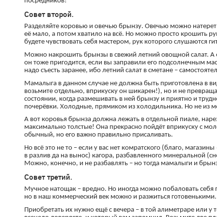
посредников!
Совет второй.
Разделяйте коровью и овечью брынзу. Овечью можно натереть
её мало, а потом хватило на всё. Но можно просто крошить р
будете чувствовать себя мастером, рук которого слушаются г
Можно накрошить брынзы в свежий летний овощной салат. А е
он тоже пригодится, если вы заправили его подсолнечным мас
надо съесть заранее, ибо летний салат в сметане – самостояте
Мамалыга в данном случае не должна быть приготовлена в ви
возьмите отдельно, вприкуску он шикарен!), но и не превраща
состоянии, когда размешивать в ней брынзу и приятно и трудн
почерёвки. Холодные, прямиком из холодильника. Но не из м
А вот коровья брынза должна лежать в отдельной пиале, нарез
максимально толстые! Она прекрасно пойдёт вприкуску с мол
обычный, но его важно правильно присаливать.
Но всё это не то – если у вас нет комратского (благо, магази
в разлив да на вынос) кагора, разбавленного минеральной (сно
Можно, конечно, и не разбавлять – но тогда мамалыги и брын
Совет третий.
Мучное натощак – вредно. Но иногда можно побаловать себя 
но в наш коммерческий век можно и разжиться готовенькими.
Приобретать их нужно ещё с вечера – в той алиметраре или у т